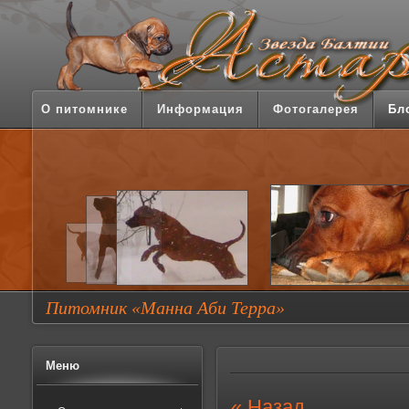
О питомнике
Информация
Фотогалерея
Бл
Питомник «Манна Аби Терра»
Меню
« Назад