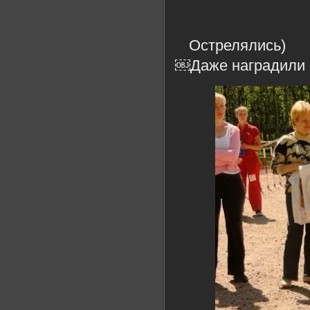
Острелялись)
￼Даже наградили -