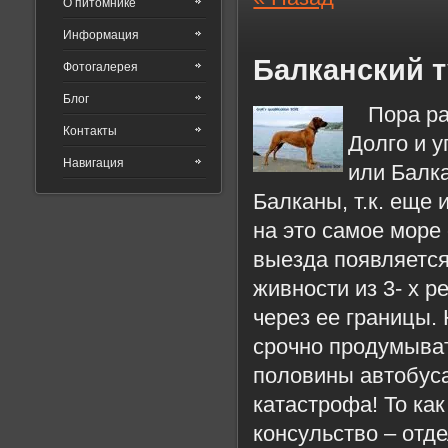
О питомнике
Информация
Балканский т
Фотогалерея
Блог
Пора ра
Контакты
Долго и 
Навигация
или Балка
Балканы, т.к. еще
на это самое море
выезда появляется
живности из 3- х р
через ее границы.
срочно продумыват
половины автобуса
катастрофа! То ка
консульство – отд