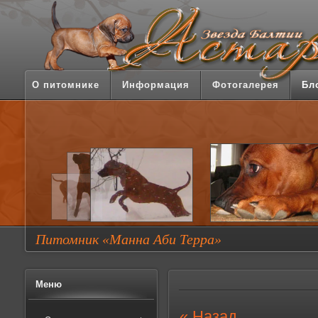
О питомнике
Информация
Фотогалерея
Бл
Питомник «Манна Аби Терра»
Меню
« Назад